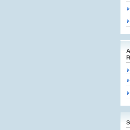
A
R
S