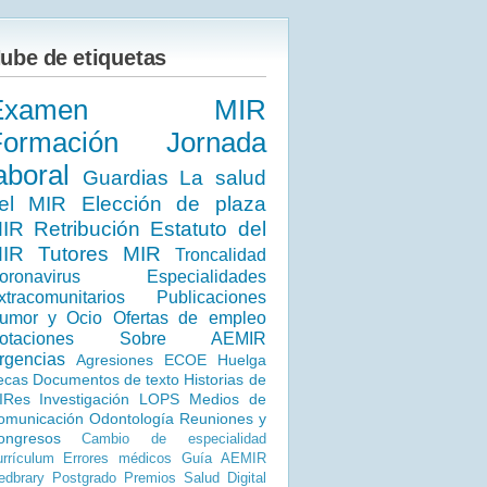
ube de etiquetas
Examen MIR
Formación
Jornada
aboral
Guardias
La salud
el MIR
Elección de plaza
IR
Retribución
Estatuto del
IR
Tutores MIR
Troncalidad
oronavirus
Especialidades
xtracomunitarios
Publicaciones
umor y Ocio
Ofertas de empleo
otaciones
Sobre AEMIR
rgencias
Agresiones
ECOE
Huelga
ecas
Documentos de texto
Historias de
IRes
Investigación
LOPS
Medios de
omunicación
Odontología
Reuniones y
ongresos
Cambio de especialidad
rrículum
Errores médicos
Guía AEMIR
dbrary
Postgrado
Premios
Salud Digital