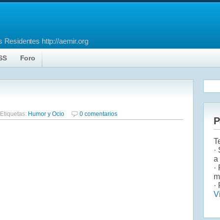
 Residentes http://aemir.org
SS
Foro
Etiquetas:
Humor y Ocio
0 comentarios
P
T
·
a
·
m
· 
V