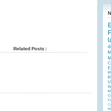
N
l
d
Related Posts :
M
M
C
E
H
R
U
B
M
C
C
Cu
Me