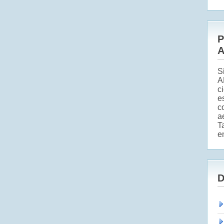
P
A
S
A
c
e
c
a
T
e
D