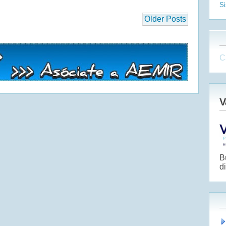
S
Older Posts
C
V
B
di