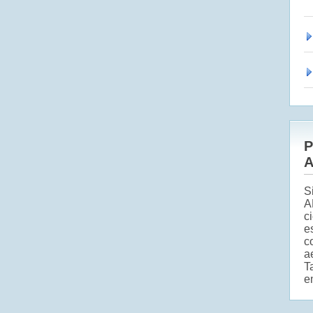
P
A
S
A
c
e
c
a
T
e