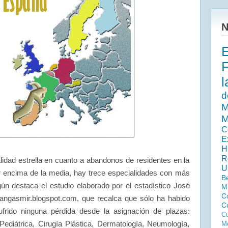
N
l
d
M
M
C
E
H
R
lidad estrella en cuanto a abandonos de residentes en la
U
r encima de la media, hay trece especialidades con más
B
ún destaca el estudio elaborado por el estadístico José
M
C
gangasmir.blogspot.com, que recalca que sólo ha habido
C
frido ninguna pérdida desde la asignación de plazas:
Cu
 Pediátrica, Cirugía Plástica, Dermatología, Neumología,
Me