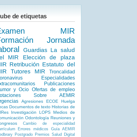
ube de etiquetas
Examen MIR
Formación
Jornada
aboral
Guardias
La salud
el MIR
Elección de plaza
IR
Retribución
Estatuto del
IR
Tutores MIR
Troncalidad
oronavirus
Especialidades
xtracomunitarios
Publicaciones
umor y Ocio
Ofertas de empleo
otaciones
Sobre AEMIR
rgencias
Agresiones
ECOE
Huelga
ecas
Documentos de texto
Historias de
IRes
Investigación
LOPS
Medios de
omunicación
Odontología
Reuniones y
ongresos
Cambio de especialidad
rrículum
Errores médicos
Guía AEMIR
dbrary
Postgrado
Premios
Salud Digital