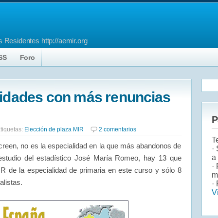
 Residentes http://aemir.org
SS
Foro
lidades con más renuncias
P
tiquetas:
Elección de plaza MIR
2 comentarios
T
creen, no es la especialidad en la que más abandonos de
·
a
estudio del estadístico José María Romeo, hay 13 que
·
IR de la especialidad de primaria en este curso y sólo 8
m
listas.
· 
V