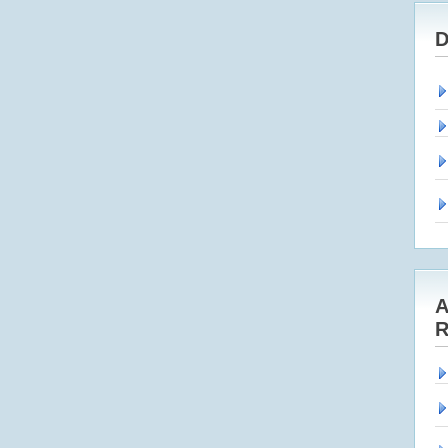
D
A
R