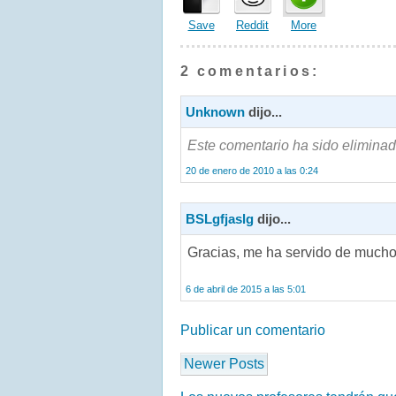
Save
Reddit
More
2 comentarios:
Unknown
dijo...
Este comentario ha sido eliminado
20 de enero de 2010 a las 0:24
BSLgfjaslg
dijo...
Gracias, me ha servido de mucho 
6 de abril de 2015 a las 5:01
Publicar un comentario
Newer Posts