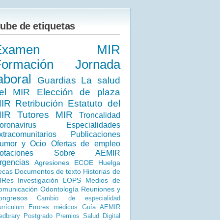
ube de etiquetas
Examen MIR
Formación
Jornada
aboral
Guardias
La salud
el MIR
Elección de plaza
IR
Retribución
Estatuto del
IR
Tutores MIR
Troncalidad
oronavirus
Especialidades
xtracomunitarios
Publicaciones
umor y Ocio
Ofertas de empleo
otaciones
Sobre AEMIR
rgencias
Agresiones
ECOE
Huelga
ecas
Documentos de texto
Historias de
IRes
Investigación
LOPS
Medios de
omunicación
Odontología
Reuniones y
ongresos
Cambio de especialidad
rrículum
Errores médicos
Guía AEMIR
dbrary
Postgrado
Premios
Salud Digital