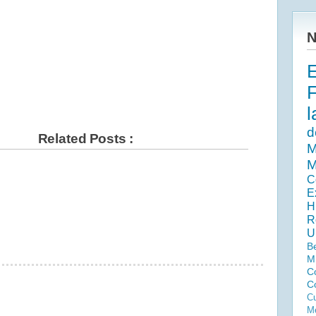
N
l
d
Related Posts :
M
M
C
E
H
R
U
B
M
C
C
Cu
Me