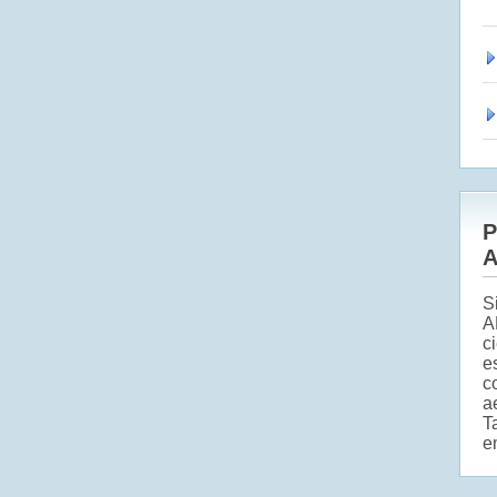
P
A
S
A
c
e
c
a
T
e