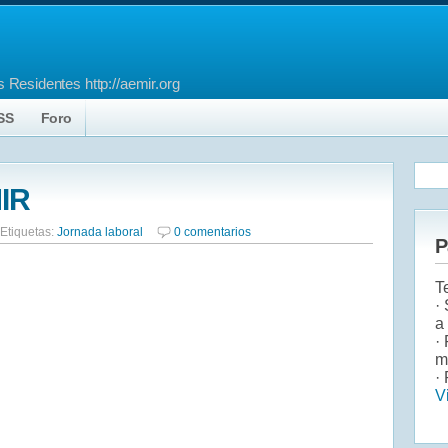
 Residentes http://aemir.org
SS
Foro
MIR
Etiquetas:
Jornada laboral
0 comentarios
P
T
·
a
·
m
· 
V