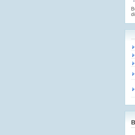
B
di
B