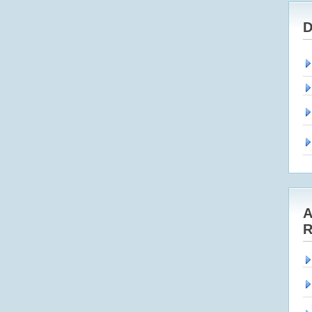
D
A
R