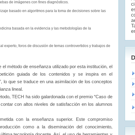
pruebas de imágenes con fines diagnósticos.
c
e
ndizaje basado en algoritmos para la toma de decisiones sobre las
c
a
T
dicina basada en la evidencia y las metodologías de la
e
al experto, foros de discusión de temas controvertidos y trabajos de
D
 el método de enseñanza utilizado por esta institución, el
etición guiada de los contenidos y se inspira en el
l”, lo que se traduce en una asimilación de los conceptos
anza lineal.
método, TECH ha sido galardonada con el premio “Caso de
contar con altos niveles de satisfacción en los alumnos
etida con la enseñanza superior. Este compromiso
producción como a la diseminación del conocimiento,
 última tecnología docente. Así, el uso de herramientas y