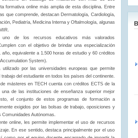
ta formativa online más amplia de esta disciplina. Entre
as que comprende, destacan Dermatología, Cardiología,
ción, Pediatría, Medicina Interna y Oftalmología, algunas
B
MIR.
n uno de los recursos educativos más valorados
Cumplen con el objetivo de brindar una especialización
 año, equivalente a 1.500 horas de estudio y 60 créditos
 Accumulation System).
utilizado por las universidades europeas que permite
l trabajo del estudiante en todos los países del continente.
a de másteres en TECH cuenta con créditos ECTS de la
una de las instituciones de enseñanza superior mejor
sto, el conjunto de estos programas de formación a
mente exigidos por las bolsas de trabajo, oposiciones y
tes Comunidades Autónomas.
te online, les permite implementar el uso de recursos
dizaje. En ese sentido, destaca principalmente por el uso
así como por el equipo docente encargado de impartir la