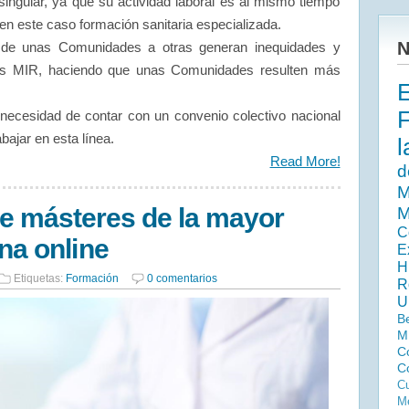
singular, ya que su actividad laboral es al mismo tiempo
en este caso formación sanitaria especializada.
N
s de unas Comunidades a otras generan inequidades y
los MIR, haciendo que unas Comunidades resulten más
 necesidad de contar con un convenio colectivo nacional
abajar en esta línea.
l
Read More!
d
M
de másteres de la mayor
M
C
na online
E
H
Etiquetas:
Formación
0 comentarios
R
U
B
M
C
C
Cu
Me