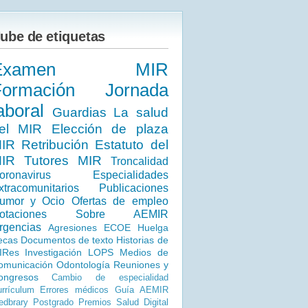
ube de etiquetas
Examen MIR
Formación
Jornada
aboral
Guardias
La salud
el MIR
Elección de plaza
IR
Retribución
Estatuto del
IR
Tutores MIR
Troncalidad
oronavirus
Especialidades
xtracomunitarios
Publicaciones
umor y Ocio
Ofertas de empleo
otaciones
Sobre AEMIR
rgencias
Agresiones
ECOE
Huelga
ecas
Documentos de texto
Historias de
IRes
Investigación
LOPS
Medios de
omunicación
Odontología
Reuniones y
ongresos
Cambio de especialidad
rrículum
Errores médicos
Guía AEMIR
dbrary
Postgrado
Premios
Salud Digital