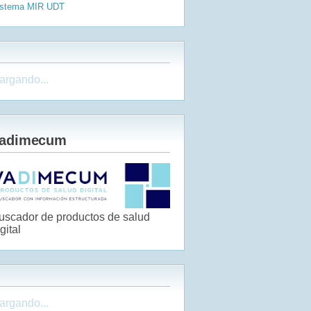
istema MIR
UDT
argando...
adimecum
uscador de productos de salud
gital
argando...