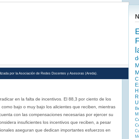
N
l
d
M
M
lizada por la Asociación de Redes Docentes y Asesoras (Areda).
C
E
H
R
adicar en la falta de incentivos. El 88,3 por ciento de los
U
o como bajo o muy bajo los alicientes que reciben, mientras
B
M
e cuenta con las compensaciones necesarias por ejercer su
C
nsidera insuficientes los incentivos que reciben, a pesar
C
esionales aseguran que dedican importantes esfuerzos en
Cu
Me