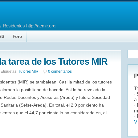
 Residentes http://aemir.org
SS
Foro
a tarea de los Tutores MIR
Etiquetas:
Tutores MIR
0 comentarios
P
sidentes (MIR) se tambalean. Casi la mitad de los tutores
T
lorado la posibilidad de hacerlo. Así lo ha revelado la
·
de Redes Docentes y Asesoras (Areda) y futura Sociedad
a
nitaria (Sefse-Areda). En total, el 2,9 por ciento ha
·
m
entras que el 44,7 por ciento lo ha considerado en, al
· 
V