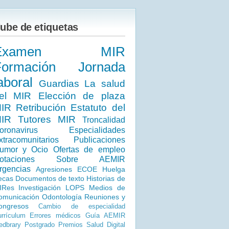
ube de etiquetas
Examen MIR
Formación
Jornada
aboral
Guardias
La salud
el MIR
Elección de plaza
IR
Retribución
Estatuto del
IR
Tutores MIR
Troncalidad
oronavirus
Especialidades
xtracomunitarios
Publicaciones
umor y Ocio
Ofertas de empleo
otaciones
Sobre AEMIR
rgencias
Agresiones
ECOE
Huelga
ecas
Documentos de texto
Historias de
IRes
Investigación
LOPS
Medios de
omunicación
Odontología
Reuniones y
ongresos
Cambio de especialidad
rrículum
Errores médicos
Guía AEMIR
dbrary
Postgrado
Premios
Salud Digital