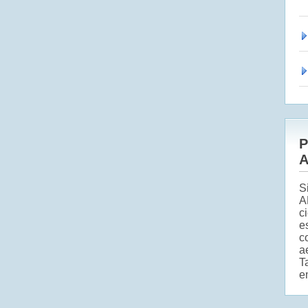
P
A
S
A
c
e
c
a
T
e