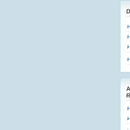
D
A
R