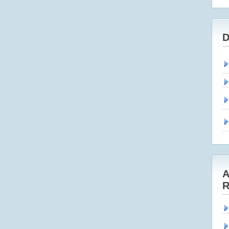
D
A
R