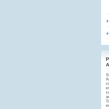
P
A
S
A
c
e
c
a
T
e