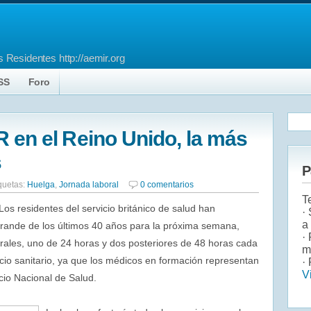
 Residentes http://aemir.org
SS
Foro
 en el Reino Unido, la más
s
P
quetas:
Huelga
,
Jornada laboral
0 comentarios
T
os residentes del servicio británico de salud han
·
a
grande de los últimos 40 años para la próxima semana,
·
rales, uno de 24 horas y dos posteriores de 48 horas cada
m
cio sanitario, ya que los médicos en formación representan
· 
V
cio Nacional de Salud.