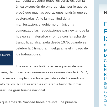
La huelga afectaría todos los servicios, con la
única excepción de emergencias, por lo que se
N
prevé que muchas operaciones tendrán que ser
postergadas. Ante la magnitud de la
manifestación, el gobierno británico ha
comenzado las negociaciones para evitar que la
huelga se materialice y rompa con la racha de
l
tranquilidad alcanzada desde 1975, cuando se
d
celebró la última gran huelga ante el impago de
M
los trabajadores.
M
ón Médica
C
E
Los residentes británicos se aquejan de una
H
 España, denunciada en numerosas ocasiones desde AEMIR,
R
ofrecen no cumplen con las expectativas de los médicos
U
B
nto de los 37.000 residentes votaran a favor de tomar
M
lizar una gran huelga nacional.
C
C
Cu
ya que antes de Navidad había prevista una primera
Me