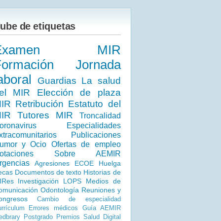
ube de etiquetas
Examen MIR
Formación
Jornada
aboral
Guardias
La salud
el MIR
Elección de plaza
IR
Retribución
Estatuto del
IR
Tutores MIR
Troncalidad
oronavirus
Especialidades
xtracomunitarios
Publicaciones
umor y Ocio
Ofertas de empleo
otaciones
Sobre AEMIR
rgencias
Agresiones
ECOE
Huelga
ecas
Documentos de texto
Historias de
IRes
Investigación
LOPS
Medios de
omunicación
Odontología
Reuniones y
ongresos
Cambio de especialidad
rrículum
Errores médicos
Guía AEMIR
dbrary
Postgrado
Premios
Salud Digital